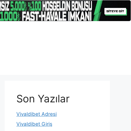
Son Yazılar
Vivaldibet Adresi
Vivaldibet Giriş