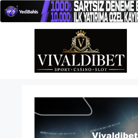
İçeriğe
atla