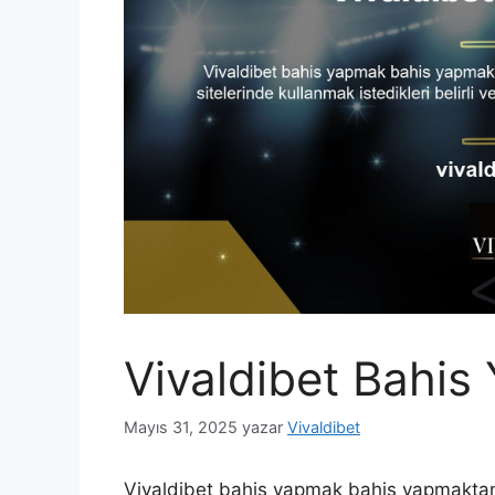
Vivaldibet Bahi
Mayıs 31, 2025
yazar
Vivaldibet
Vivaldibet bahis yapmak bahis yapmaktan 