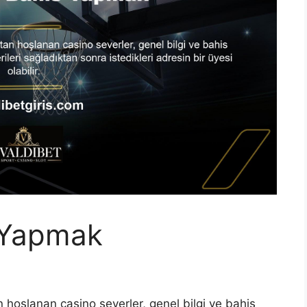
s Yapmak
hoşlanan casino severler, genel bilgi ve bahis