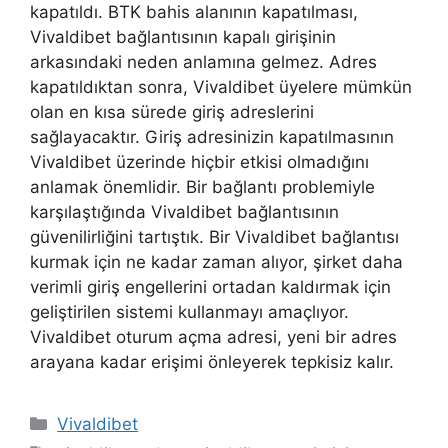
kapatıldı. BTK bahis alanının kapatılması,
Vivaldibet bağlantısının kapalı girişinin
arkasındaki neden anlamına gelmez. Adres
kapatıldıktan sonra, Vivaldibet üyelere mümkün
olan en kısa sürede giriş adreslerini
sağlayacaktır. Giriş adresinizin kapatılmasının
Vivaldibet üzerinde hiçbir etkisi olmadığını
anlamak önemlidir. Bir bağlantı problemiyle
karşılaştığında Vivaldibet bağlantısının
güvenilirliğini tartıştık. Bir Vivaldibet bağlantısı
kurmak için ne kadar zaman alıyor, şirket daha
verimli giriş engellerini ortadan kaldırmak için
geliştirilen sistemi kullanmayı amaçlıyor.
Vivaldibet oturum açma adresi, yeni bir adres
arayana kadar erişimi önleyerek tepkisiz kalır.
Kategoriler
Vivaldibet