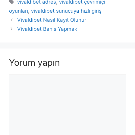
Etiketler
vivaldibet adres
,
vivaldibet çevrimiçi
oyunları
,
vivaldibet sunucuya hızlı giriş
Vivaldibet Nasıl Kayıt Olunur
Vivaldibet Bahis Yapmak
Yorum yapın
Yorum