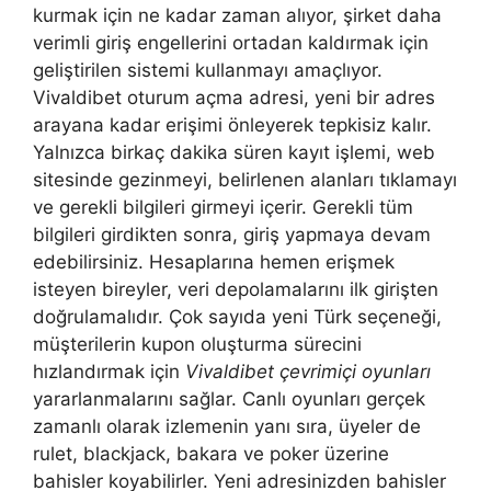
kurmak için ne kadar zaman alıyor, şirket daha
verimli giriş engellerini ortadan kaldırmak için
geliştirilen sistemi kullanmayı amaçlıyor.
Vivaldibet oturum açma adresi, yeni bir adres
arayana kadar erişimi önleyerek tepkisiz kalır.
Yalnızca birkaç dakika süren kayıt işlemi, web
sitesinde gezinmeyi, belirlenen alanları tıklamayı
ve gerekli bilgileri girmeyi içerir. Gerekli tüm
bilgileri girdikten sonra, giriş yapmaya devam
edebilirsiniz. Hesaplarına hemen erişmek
isteyen bireyler, veri depolamalarını ilk girişten
doğrulamalıdır. Çok sayıda yeni Türk seçeneği,
müşterilerin kupon oluşturma sürecini
hızlandırmak için
Vivaldibet çevrimiçi oyunları
yararlanmalarını sağlar. Canlı oyunları gerçek
zamanlı olarak izlemenin yanı sıra, üyeler de
rulet, blackjack, bakara ve poker üzerine
bahisler koyabilirler. Yeni adresinizden bahisler