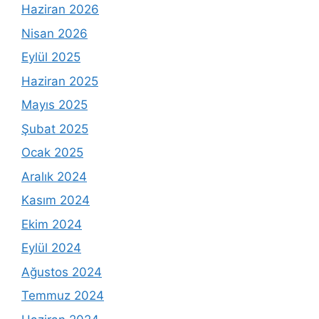
Haziran 2026
Nisan 2026
Eylül 2025
Haziran 2025
Mayıs 2025
Şubat 2025
Ocak 2025
Aralık 2024
Kasım 2024
Ekim 2024
Eylül 2024
Ağustos 2024
Temmuz 2024