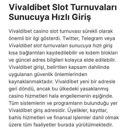
Vivaldibet Slot Turnuvaları
Sunucuya Hızlı Giriş
Vivaldibet casino slot turnuvası sürekli olarak
önemli bir ilgi gösterdi. Twitter, Telegram veya
Vivaldibet slot turnuvaları sunucuya hızlı giriş
kısa bağlantıları kaydedilebilir ve kıdem blokları
ve güncel adres bilgileri kolayca elde edilebilir.
Vivaldibet girişi, belirtilen kapsam dahilinde
uygulanan güvenlik önlemlerinden
kaynaklanmaktadır. Vivaldibet yeni bir adresle
geri döndü, ancak bu ülkedeki yasaklanmış
casino hizmetleri hala engellemenin eşiğinde.
Tüm sistemlerin ve programların bulunduğu yer
Vivaldibet giriş adresidir. Üyelikler, kayıtlar,
bahis hizmetleri ve finansal işlemler dahil olmak
üzere tüm faaliyetler burada yürütülmektedir.