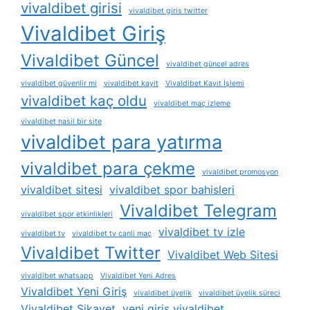
vivaldibet girisi
vivaldibet giris twitter
Vivaldibet Giriş
Vivaldibet Güncel
vivaldibet güncel adres
vivaldibet güvenlir mi
vivaldibet kayit
Vivaldibet Kayıt İşlemi
vivaldibet kaç oldu
vivaldibet maç izleme
vivaldibet nasil bir site
vivaldibet para yatırma
vivaldibet para çekme
vivaldibet promosyon
vivaldibet sitesi
vivaldibet spor bahisleri
Vivaldibet Telegram
vivaldibet spor etkinlikleri
vivaldibet tv izle
vivaldibet tv
vivaldibet tv canli maç
Vivaldibet Twitter
Vivaldibet Web Sitesi
vivaldibet whatsapp
Vivaldibet Yeni Adres
Vivaldibet Yeni Giriş
vivaldibet üyelik
vivaldibet üyelik süreci
Vivaldibet Şikayet
yeni giris vivaldibet