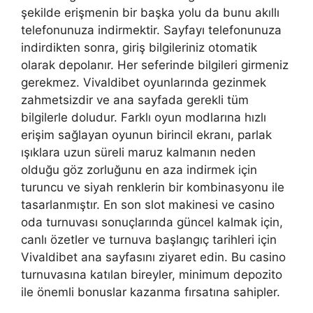
şekilde erişmenin bir başka yolu da bunu akıllı
telefonunuza indirmektir. Sayfayı telefonunuza
indirdikten sonra, giriş bilgileriniz otomatik
olarak depolanır. Her seferinde bilgileri girmeniz
gerekmez. Vivaldibet oyunlarında gezinmek
zahmetsizdir ve ana sayfada gerekli tüm
bilgilerle doludur. Farklı oyun modlarına hızlı
erişim sağlayan oyunun birincil ekranı, parlak
ışıklara uzun süreli maruz kalmanın neden
olduğu göz zorluğunu en aza indirmek için
turuncu ve siyah renklerin bir kombinasyonu ile
tasarlanmıştır. En son slot makinesi ve casino
oda turnuvası sonuçlarında güncel kalmak için,
canlı özetler ve turnuva başlangıç ​​tarihleri ​​için
Vivaldibet ana sayfasını ziyaret edin. Bu casino
turnuvasına katılan bireyler, minimum depozito
ile önemli bonuslar kazanma fırsatına sahipler.