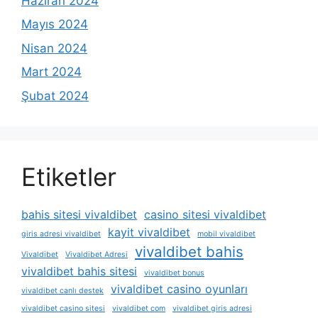
Haziran 2024
Mayıs 2024
Nisan 2024
Mart 2024
Şubat 2024
Etiketler
bahis sitesi vivaldibet
casino sitesi vivaldibet
kayit vivaldibet
giris adresi vivaldibet
mobil vivaldibet
vivaldibet bahis
Vivaldibet
Vivaldibet Adresi
vivaldibet bahis sitesi
vivaldibet bonus
vivaldibet casino oyunları
vivaldibet canlı destek
vivaldibet casino sitesi
vivaldibet com
vivaldibet giris adresi