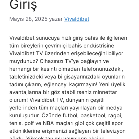
Giriş
Mayıs 28, 2025
yazar
Vivaldibet
Vivaldibet sunucuya hızlı giriş bahis ile ilgilenen
tüm bireylerin çevrimiçi bahis endüstrisine
Vivaldibet TV üzerinden erişebileceğini biliyor
muydunuz? Cihazınızı TV’ye bağlayın ve
herhangi bir kesinti olmadan telefonunuzdaki,
tabletinizdeki veya bilgisayarınızdaki oyunların
tadını çıkarın, eğlenceyi kaçırmayın! Yeni üyelik
avantajlarına bir göz atabilirseniz minnettar
olurum! Vivaldibet TV, dünyanın çeşitli
yerlerinden tüm maçları yayınlayan bir medya
kuruluşudur. Özünde futbol, ​​basketbol, ​​ragbi,
tenis, golf ve NBA maçları gibi çok çeşitli spor
etkinliklerine erişmenizi sağlayan bir televizyon
ağıdır. Yüksek tanımlı yayınların aksine,