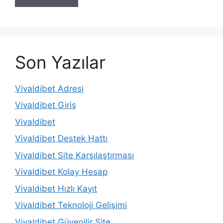
Son Yazılar
Vivaldibet Adresi
Vivaldibet Giriş
Vivaldibet
Vivaldibet Destek Hattı
Vivaldibet Site Karşılaştırması
Vivaldibet Kolay Hesap
Vivaldibet Hızlı Kayıt
Vivaldibet Teknoloji Gelişimi
Vivaldibet Güvenilir Site