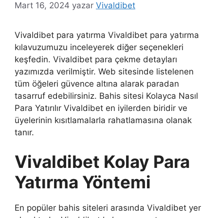
Mart 16, 2024
yazar
Vivaldibet
Vivaldibet para yatırma Vivaldibet para yatırma
kılavuzumuzu inceleyerek diğer seçenekleri
keşfedin. Vivaldibet para çekme detayları
yazımızda verilmiştir. Web sitesinde listelenen
tüm öğeleri güvence altına alarak paradan
tasarruf edebilirsiniz. Bahis sitesi Kolayca Nasıl
Para Yatırılır Vivaldibet en iyilerden biridir ve
üyelerinin kısıtlamalarla rahatlamasına olanak
tanır.
Vivaldibet Kolay Para
Yatırma Yöntemi
En popüler bahis siteleri arasında Vivaldibet yer