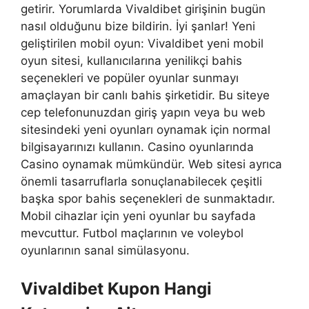
getirir. Yorumlarda Vivaldibet girişinin bugün
nasıl olduğunu bize bildirin. İyi şanlar! Yeni
geliştirilen mobil oyun: Vivaldibet yeni mobil
oyun sitesi, kullanıcılarına yenilikçi bahis
seçenekleri ve popüler oyunlar sunmayı
amaçlayan bir canlı bahis şirketidir. Bu siteye
cep telefonunuzdan giriş yapın veya bu web
sitesindeki yeni oyunları oynamak için normal
bilgisayarınızı kullanın. Casino oyunlarında
Casino oynamak mümkündür. Web sitesi ayrıca
önemli tasarruflarla sonuçlanabilecek çeşitli
başka spor bahis seçenekleri de sunmaktadır.
Mobil cihazlar için yeni oyunlar bu sayfada
mevcuttur. Futbol maçlarının ve voleybol
oyunlarının sanal simülasyonu.
Vivaldibet Kupon Hangi