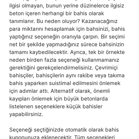
ilgisi olmayan, bunun yerine düzinelerce ilgisiz
beton içeren herhangi bir bahis olarak
tanımlanır. Bu neden oluyor? Kazanacağınız
para miktarını hesaplamak için bahsinizi, bahis
yaptığınız seçeneğin oranıyla çarpın. Bir seçimi
net bir şekilde yapmadığınız sürece bahsinizin
tamamı kaybedilecektir. Ayrıca, tek bir örnekte
neden birden fazla seçeneği kullanmamanız
gerektiğini gerekçelendirmelisiniz. Çevrimiçi
bahisçiler, bahisçilerin aynı rakibe veya takıma
bahis yaparken suistimal edilmesini önlemek
için adımlar attı. Alternatif olarak, önemli
kayıpları önlemek için büyük betonlarda
listelenen seçeneklere küçük bahisler
yapabilirsiniz.
Seçeneği seçtiğinizde otomatik olarak bahis
kuponunuza eklenecektir. Tüm seçenekleri