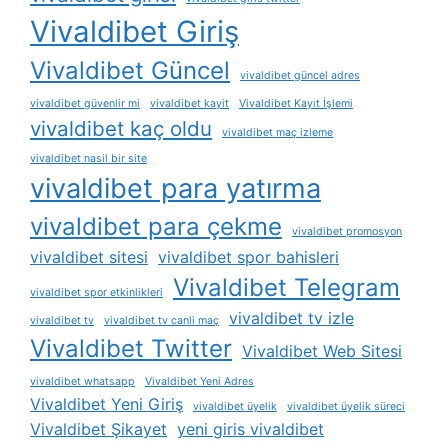
Vivaldibet Giriş
Vivaldibet Güncel
vivaldibet güncel adres
vivaldibet güvenlir mi
vivaldibet kayit
Vivaldibet Kayıt İşlemi
vivaldibet kaç oldu
vivaldibet maç izleme
vivaldibet nasil bir site
vivaldibet para yatırma
vivaldibet para çekme
vivaldibet promosyon
vivaldibet sitesi
vivaldibet spor bahisleri
Vivaldibet Telegram
vivaldibet spor etkinlikleri
vivaldibet tv izle
vivaldibet tv
vivaldibet tv canli maç
Vivaldibet Twitter
Vivaldibet Web Sitesi
vivaldibet whatsapp
Vivaldibet Yeni Adres
Vivaldibet Yeni Giriş
vivaldibet üyelik
vivaldibet üyelik süreci
Vivaldibet Şikayet
yeni giris vivaldibet