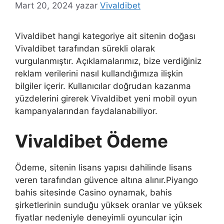
Mart 20, 2024
yazar
Vivaldibet
Vivaldibet hangi kategoriye ait sitenin doğası
Vivaldibet tarafından sürekli olarak
vurgulanmıştır. Açıklamalarımız, bize verdiğiniz
reklam verilerini nasıl kullandığımıza ilişkin
bilgiler içerir. Kullanıcılar doğrudan kazanma
yüzdelerini girerek Vivaldibet yeni mobil oyun
kampanyalarından faydalanabiliyor.
Vivaldibet Ödeme
Ödeme, sitenin lisans yapısı dahilinde lisans
veren tarafından güvence altına alınır.Piyango
bahis sitesinde Casino oynamak, bahis
şirketlerinin sunduğu yüksek oranlar ve yüksek
fiyatlar nedeniyle deneyimli oyuncular için