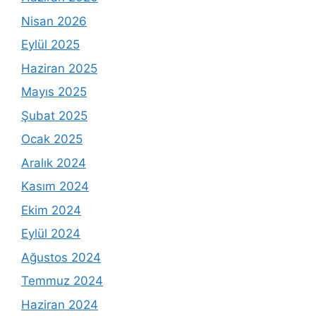
Nisan 2026
Eylül 2025
Haziran 2025
Mayıs 2025
Şubat 2025
Ocak 2025
Aralık 2024
Kasım 2024
Ekim 2024
Eylül 2024
Ağustos 2024
Temmuz 2024
Haziran 2024