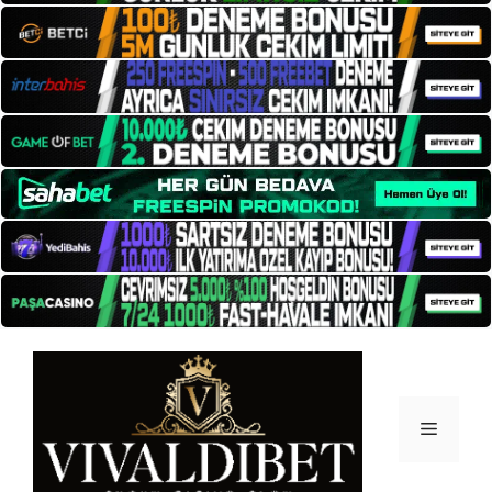
İçeriğe
atla
Menü