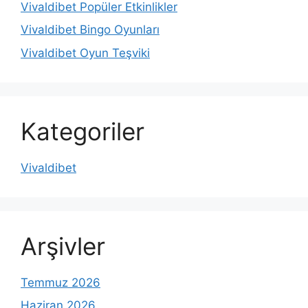
Vivaldibet Popüler Etkinlikler
Vivaldibet Bingo Oyunları
Vivaldibet Oyun Teşviki
Kategoriler
Vivaldibet
Arşivler
Temmuz 2026
Haziran 2026