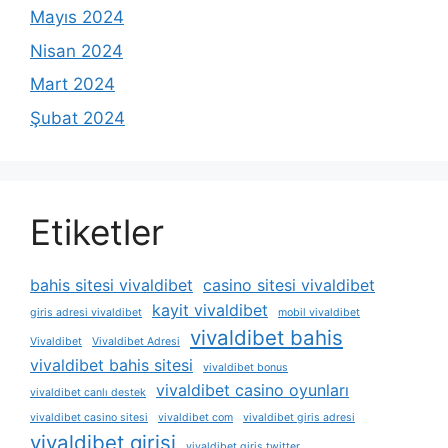
Mayıs 2024
Nisan 2024
Mart 2024
Şubat 2024
Etiketler
bahis sitesi vivaldibet
casino sitesi vivaldibet
kayit vivaldibet
giris adresi vivaldibet
mobil vivaldibet
vivaldibet bahis
Vivaldibet
Vivaldibet Adresi
vivaldibet bahis sitesi
vivaldibet bonus
vivaldibet casino oyunları
vivaldibet canlı destek
vivaldibet casino sitesi
vivaldibet com
vivaldibet giris adresi
vivaldibet girisi
vivaldibet giris twitter