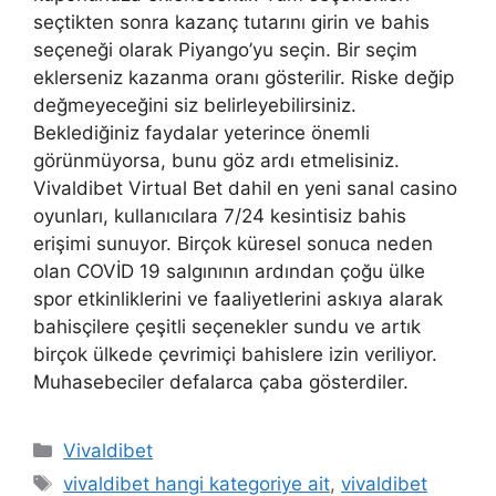
seçtikten sonra kazanç tutarını girin ve bahis
seçeneği olarak Piyango’yu seçin. Bir seçim
eklerseniz kazanma oranı gösterilir. Riske değip
değmeyeceğini siz belirleyebilirsiniz.
Beklediğiniz faydalar yeterince önemli
görünmüyorsa, bunu göz ardı etmelisiniz.
Vivaldibet Virtual Bet dahil en yeni sanal casino
oyunları, kullanıcılara 7/24 kesintisiz bahis
erişimi sunuyor. Birçok küresel sonuca neden
olan COVİD 19 salgınının ardından çoğu ülke
spor etkinliklerini ve faaliyetlerini askıya alarak
bahisçilere çeşitli seçenekler sundu ve artık
birçok ülkede çevrimiçi bahislere izin veriliyor.
Muhasebeciler defalarca çaba gösterdiler.
Kategoriler
Vivaldibet
Etiketler
vivaldibet hangi kategoriye ait
,
vivaldibet