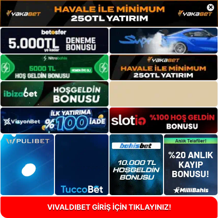
×
VIVALDIBET GİRİŞ İÇİN TIKLAYINIZ!